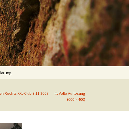
Suchen
lärung
nach:
n Rechts XXL-Club 3.11.2007
Volle Auflösung
(600 × 400)