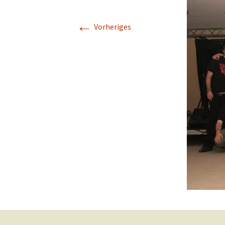
Aktione
←
KulturZeitReise
Vorheriges
Projekt Vielfalt
Demokratie-Projekte
Jugendprogramm
Zeitensprünge