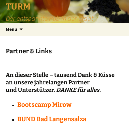
TURM
Der entspannte Pub in der Stadt
Zum
Suchen
Menü
Inhalt
nach:
springen
Partner & Links
An dieser Stelle – tausend Dank & Küsse
an unsere jahrelangen Partner
und Unterstützer.
DANKE für alles.
Bootscamp Mirow
BUND Bad Langensalza