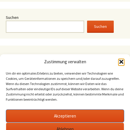
Suchen
Suchen
August 2026
Zustimmung verwalten
M
D
M
D
F
S
S
1
2
Um dir ein optimales Erlebnis zu bieten, verwenden wir Technologien wie
Cookies, um Geräteinformationen zu speichern und/oder darauf zuzugreifen.
3
4
5
6
7
8
9
Wenn du diesen Technologien zustimmst, können wir Daten wie das
Surfverhalten oder eindeutige IDs auf dieser Website verarbeiten. Wenn du deine
10
11
12
13
14
15
16
Zustimmung nicht erteilst oder zurückziehst, können bestimmte Merkmale und
17
18
19
20
21
22
23
Funktionen beeinträchtigt werden.
24
25
26
27
28
29
30
31
Akzeptieren
« Sep.
Ablehnen