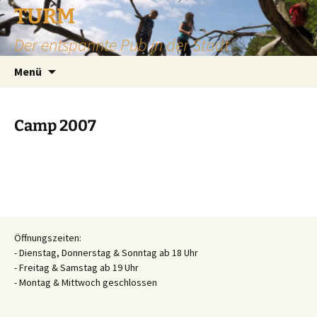
TURM
Der entspannte Pub in der Stadt
Zum
Suchen
Menü
Inhalt
nach:
springen
Camp 2007
Öffnungszeiten:
- Dienstag, Donnerstag & Sonntag ab 18 Uhr
- Freitag & Samstag ab 19 Uhr
- Montag & Mittwoch geschlossen