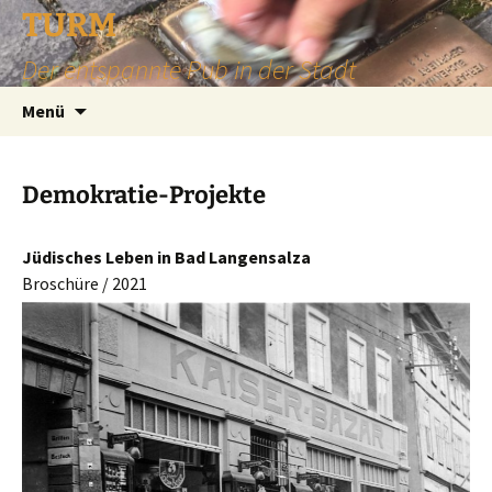
TURM
Der entspannte Pub in der Stadt
Zum
Suchen
Menü
Inhalt
nach:
springen
Demokratie-Projekte
Jüdisches Leben in Bad Langensalza
Broschüre / 2021