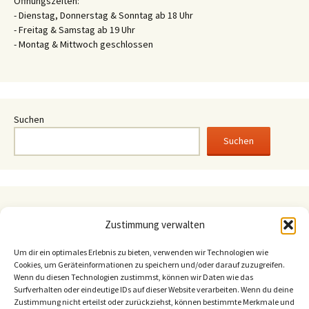
Öffnungszeiten:
- Dienstag, Donnerstag & Sonntag ab 18 Uhr
- Freitag & Samstag ab 19 Uhr
- Montag & Mittwoch geschlossen
Suchen
Suchen
August 2026
Zustimmung verwalten
M
D
M
D
F
S
S
1
2
Um dir ein optimales Erlebnis zu bieten, verwenden wir Technologien wie
Cookies, um Geräteinformationen zu speichern und/oder darauf zuzugreifen.
3
4
5
6
7
8
9
Wenn du diesen Technologien zustimmst, können wir Daten wie das
Surfverhalten oder eindeutige IDs auf dieser Website verarbeiten. Wenn du deine
10
11
12
13
14
15
16
Zustimmung nicht erteilst oder zurückziehst, können bestimmte Merkmale und