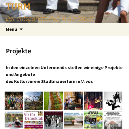
TURM
Der entspannte Pub in der Stadt
Zum
Suchen
Menü
Inhalt
nach:
springen
Projekte
In den einzelnen Untermenüs stellen wir einige Projekte
und Angebote
des Kulturverein Stadtmauerturm e.V. vor.