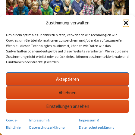
Zustimmung verwalten
Um dir ein optimales Erlebnis zu bieten, verwenden wir Technologien wie
Cookies, um Geräteinformationen zu speichern und/oder darauf zuzugreifen.
Wenn du diesen Technologien zustimmst, können wir Daten wie das
Surfverhalten oder eindeutige IDs auf dieser Website verarbeiten. Wenn du deine
1. POPTOGO Open Up in der Gemeinschaftsschule
Zustimmung nicht erteilst oder zurückziehst, können bestimmte Merkmale und
Aschara
Funktionen beeinträchtigt werden.
Akzeptieren
Ablehnen
KULTurverein Stadtmauerturm e.V. Bad Langensalza • Jahnstraße 10 • 99947
Bad Langensalza • Tel.: 03603 842710.
Einstellungen ansehen
Cookie-
Impressum &
Impressum &
Richtlinie
Datenschutzerklärung
Datenschutzerklärung