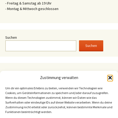
- Freitag & Samstag ab 19 Uhr
- Montag & Mittwoch geschlossen
Suchen
Suchen
August 2026
Zustimmung verwalten
M
D
M
D
F
S
S
1
2
Um dir ein optimales Erlebnis zu bieten, verwenden wir Technologien wie
Cookies, um Geräteinformationen zu speichern und/oder darauf zuzugreifen.
3
4
5
6
7
8
9
Wenn du diesen Technologien zustimmst, können wir Daten wie das
Surfverhalten oder eindeutige IDs auf dieser Website verarbeiten. Wenn du deine
10
11
12
13
14
15
16
Zustimmung nicht erteilst oder zurückziehst, können bestimmte Merkmale und
17
18
19
20
21
22
23
Funktionen beeinträchtigt werden.