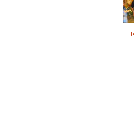
Aktione
KulturZeitReise
Projekt Vielfalt
[
Demokratie-Projekte
Jugendprogramm
Zeitensprünge