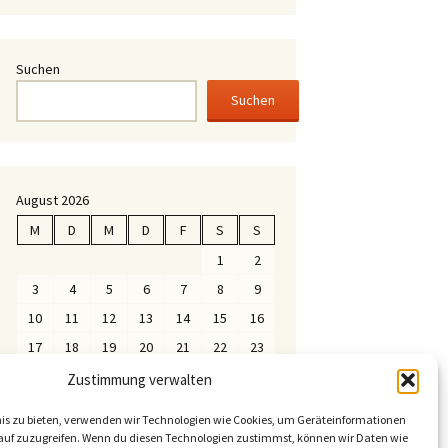
Suchen
Suchen
August 2026
M
D
M
D
F
S
S
1
2
3
4
5
6
7
8
9
10
11
12
13
14
15
16
17
18
19
20
21
22
23
24
25
26
27
28
29
30
Zustimmung verwalten
31
nis zu bieten, verwenden wir Technologien wie Cookies, um Geräteinformationen
« Sep.
auf zuzugreifen. Wenn du diesen Technologien zustimmst, können wir Daten wie