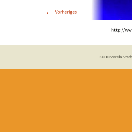
←
Aktione
Vorheriges
KulturZeitReise
Projekt Vielfalt
http://ww
Demokratie-Projekte
Jugendprogramm
KULTurverein Stadt
Zeitensprünge