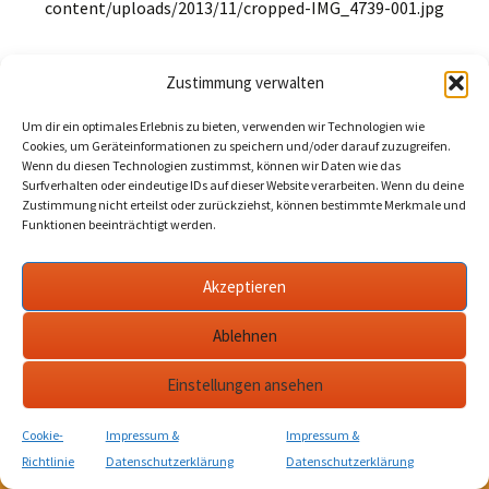
content/uploads/2013/11/cropped-IMG_4739-001.jpg
Zustimmung verwalten
KULTurverein Stadtmauerturm e.V. Bad Langensalza • Jahnstraße 10 • 99947
Um dir ein optimales Erlebnis zu bieten, verwenden wir Technologien wie
Bad Langensalza • Tel.: 03603 842710.
Cookies, um Geräteinformationen zu speichern und/oder darauf zuzugreifen.
Wenn du diesen Technologien zustimmst, können wir Daten wie das
Surfverhalten oder eindeutige IDs auf dieser Website verarbeiten. Wenn du deine
Zustimmung nicht erteilst oder zurückziehst, können bestimmte Merkmale und
Funktionen beeinträchtigt werden.
Akzeptieren
Ablehnen
Einstellungen ansehen
Cookie-
Impressum &
Impressum &
Richtlinie
Datenschutzerklärung
Datenschutzerklärung