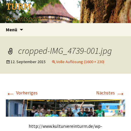
TURM
Der entspannte Pub in der Stadt
Zum
Suchen
Menü
Inhalt
nach:
springen
cropped-IMG_4739-001.jpg
12. September 2015
Volle Auflösung (1600 × 230)
←
→
Vorheriges
Nächstes
http://www.kulturvereinturm.de/wp-