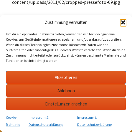
content/uploads/2011/02/cropped-pressefoto-09.jpg
Zustimmung verwalten
KULTurverein Stadtmauerturm e.V. Bad Langensalza • Jahnstraße 10 • 99947
Um dir ein optimales Erlebnis zu bieten, verwenden wir Technologien wie
Bad Langensalza • Tel.: 03603 842710.
Cookies, um Geräteinformationen zu speichern und/oder darauf zuzugreifen.
Wenn du diesen Technologien zustimmst, können wir Daten wie das
Surfverhalten oder eindeutige IDs auf dieser Website verarbeiten. Wenn du deine
Zustimmung nicht erteilst oder zurückziehst, können bestimmte Merkmale und
Funktionen beeinträchtigt werden.
Akzeptieren
Ablehnen
Einstellungen ansehen
Cookie-
Impressum &
Impressum &
Richtlinie
Datenschutzerklärung
Datenschutzerklärung