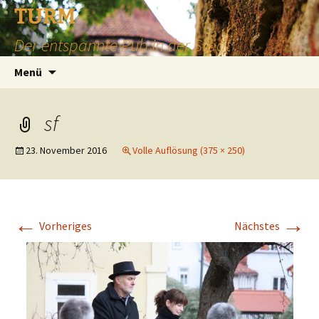
TURM
Der entspannte Pub in der Stadt
Zum
Suchen
Menü
Inhalt
nach:
springen
sf
23. November 2016
Volle Auflösung (375 × 250)
←
→
Vorheriges
Nächstes